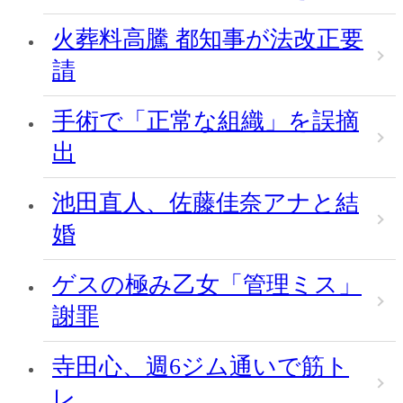
火葬料高騰 都知事が法改正要
請
手術で「正常な組織」を誤摘
出
池田直人、佐藤佳奈アナと結
婚
ゲスの極み乙女「管理ミス」
謝罪
寺田心、週6ジム通いで筋ト
レ