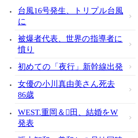
台風16号発生、トリプル台風
に
被爆者代表、世界の指導者に
憤り
初めての「夜行」新幹線出発
女優の小川真由美さん死去
86歳
WEST.重岡＆田、結婚をW
発表