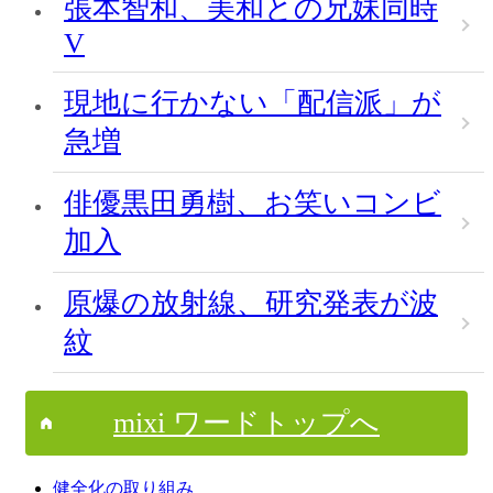
張本智和、美和との兄妹同時
V
現地に行かない「配信派」が
急増
俳優黒田勇樹、お笑いコンビ
加入
原爆の放射線、研究発表が波
紋
mixi ワードトップへ
健全化の取り組み