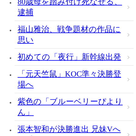
80歳母を踏み付け死なせる、
逮捕
福山雅治、戦争題材の作品に
思い
初めての「夜行」新幹線出発
「元天竺鼠」KOC準々決勝登
場へ
紫色の「ブルーベリーぴより
ん」
張本智和が決勝進出 兄妹Vへ