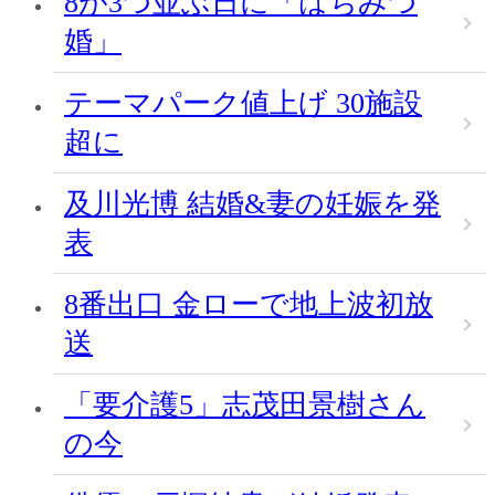
8が3つ並ぶ日に「はちみつ
婚」
テーマパーク値上げ 30施設
超に
及川光博 結婚&妻の妊娠を発
表
8番出口 金ローで地上波初放
送
「要介護5」志茂田景樹さん
の今