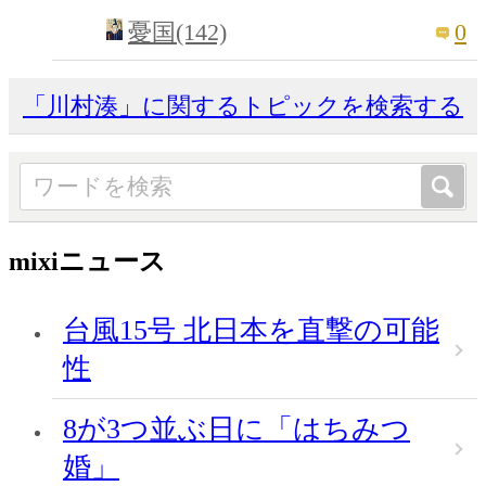
0
憂国(142)
「川村湊」に関するトピックを検索する
mixiニュース
台風15号 北日本を直撃の可能
性
8が3つ並ぶ日に「はちみつ
婚」