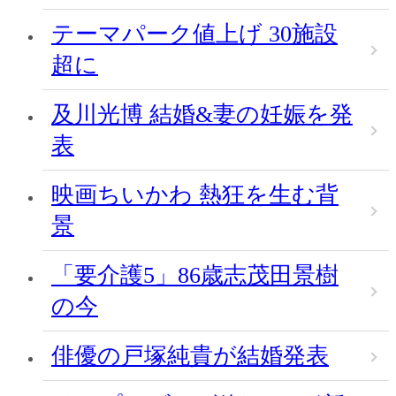
テーマパーク値上げ 30施設
超に
及川光博 結婚&妻の妊娠を発
表
映画ちいかわ 熱狂を生む背
景
「要介護5」86歳志茂田景樹
の今
俳優の戸塚純貴が結婚発表