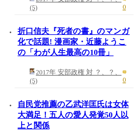
0
(5)
折口信夫『死者の書』のマンガ
化で話題! 漫画家・近藤ようこ
の「わが人生最高の10冊」
2017年 安部政権 対 ？、？、
0
(5)
自民党推薦の乙武洋匡氏は女体
大満足！五人の愛人発覚50人以
上と関係