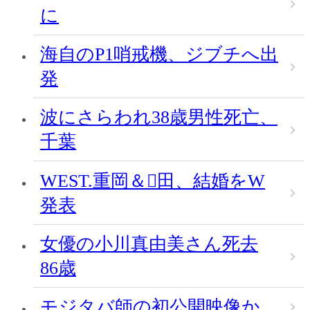
に
海自のP1哨戒機、ジブチへ出
発
波にさらわれ38歳男性死亡、
千葉
WEST.重岡＆田、結婚をW
発表
女優の小川真由美さん死去
86歳
モジタバ師の初公開映像か