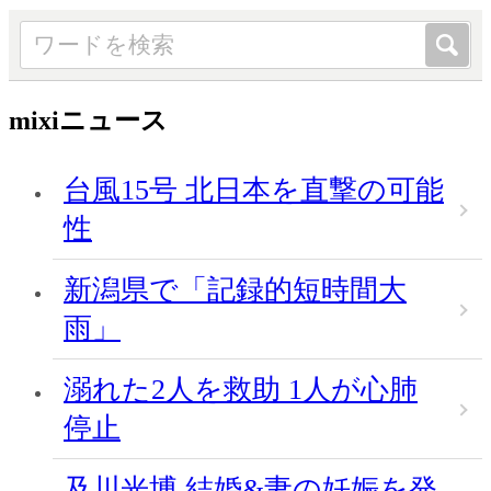
mixiニュース
台風15号 北日本を直撃の可能
性
新潟県で「記録的短時間大
雨」
溺れた2人を救助 1人が心肺
停止
及川光博 結婚&妻の妊娠を発