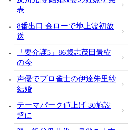
表
8番出口 金ローで地上波初放
送
「要介護5」86歳志茂田景樹
の今
声優でプロ雀士の伊達朱里紗
結婚
テーマパーク値上げ 30施設
超に