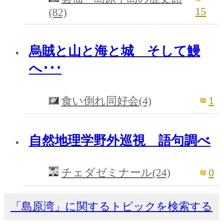
15
(82)
烏賊と山と海と城 そして鰻
へ･･･
1
食い倒れ同好会(4)
自然地理学野外巡視 語句調べ
0
チェダゼミナール(24)
「島原湾」に関するトピックを検索する