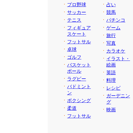
プロ野球
占い
サッカー
競馬
テニス
パチンコ
フィギュア
ゲーム
スケート
旅行
フットサル
写真
卓球
カラオケ
ゴルフ
イラスト・
バスケット
絵画
ボール
英語
ラグビー
料理
バドミント
レシピ
ン
ガーデニン
ボクシング
グ
柔道
映画
フットサル