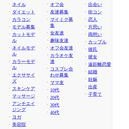
ネイル
オフ会
出会い
ダイエット
友達募集
街コン
カラコン
マイミク募
恋人
集
モデル募集
片思い
女友達
カットモデ
両想い
ル
趣味友達
カップル
ネイルモデ
オフ会友達
彼氏
ル
カラオケ友
彼女
カラーモデ
達
遠距離恋愛
ル
コスプレ合
結婚
エクササイ
わせ募集
妊娠
ズ
ママ友
出産
スキンケア
10代
子育て
マッサージ
20代
アンチエイ
30代
ジング
40代
ヨガ
美容院