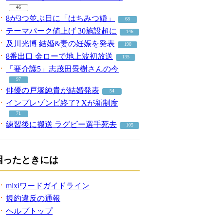
46
8が3つ並ぶ日に「はちみつ婚」
68
テーマパーク値上げ 30施設超に
146
及川光博 結婚&妻の妊娠を発表
190
8番出口 金ローで地上波初放送
135
「要介護5」志茂田景樹さんの今
97
俳優の戸塚純貴が結婚発表
54
インプレゾンビ終了? Xが新制度
71
練習後に搬送 ラグビー選手死去
105
困ったときには
mixiワードガイドライン
規約違反の通報
ヘルプトップ