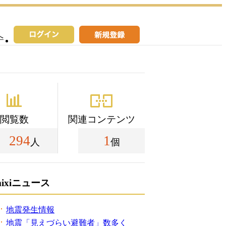
へ
閲覧数
関連コンテンツ
294
1
人
個
mixiニュース
地震発生情報
地震「見えづらい避難者」数多く