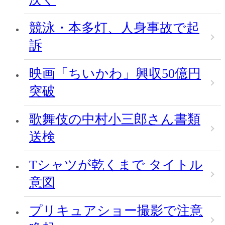
競泳・本多灯、人身事故で起
訴
映画「ちいかわ」興収50億円
突破
歌舞伎の中村小三郎さん書類
送検
Tシャツが乾くまで タイトル
意図
プリキュアショー撮影で注意