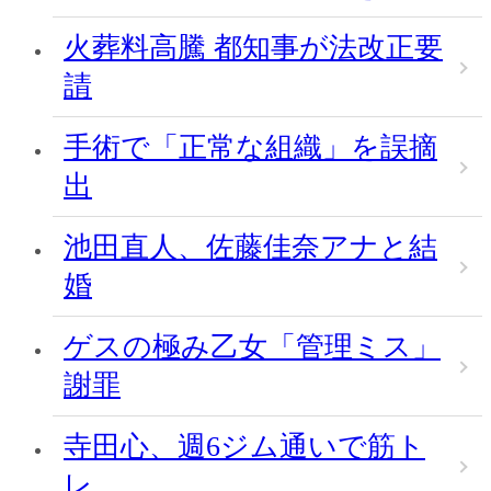
火葬料高騰 都知事が法改正要
請
手術で「正常な組織」を誤摘
出
池田直人、佐藤佳奈アナと結
婚
ゲスの極み乙女「管理ミス」
謝罪
寺田心、週6ジム通いで筋ト
レ