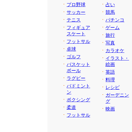
プロ野球
占い
サッカー
競馬
テニス
パチンコ
フィギュア
ゲーム
スケート
旅行
フットサル
写真
卓球
カラオケ
ゴルフ
イラスト・
バスケット
絵画
ボール
英語
ラグビー
料理
バドミント
レシピ
ン
ガーデニン
ボクシング
グ
柔道
映画
フットサル