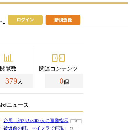
へ
閲覧数
関連コンテンツ
379
0
人
個
mixiニュース
台風、約25万8000人に避難指示
8
被爆前の町、マイクラで再現
23