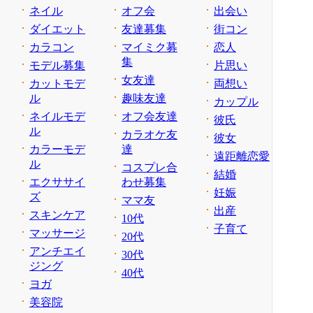
ネイル
オフ会
出会い
ダイエット
友達募集
街コン
カラコン
マイミク募
恋人
集
モデル募集
片思い
女友達
カットモデ
両想い
ル
趣味友達
カップル
ネイルモデ
オフ会友達
彼氏
ル
カラオケ友
彼女
カラーモデ
達
遠距離恋愛
ル
コスプレ合
結婚
エクササイ
わせ募集
妊娠
ズ
ママ友
出産
スキンケア
10代
子育て
マッサージ
20代
アンチエイ
30代
ジング
40代
ヨガ
美容院