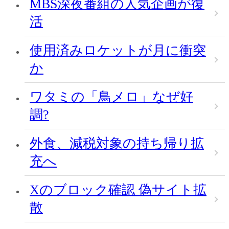
MBS深夜番組の人気企画が復
活
使用済みロケットが月に衝突
か
ワタミの「鳥メロ」なぜ好
調?
外食、減税対象の持ち帰り拡
充へ
Xのブロック確認 偽サイト拡
散