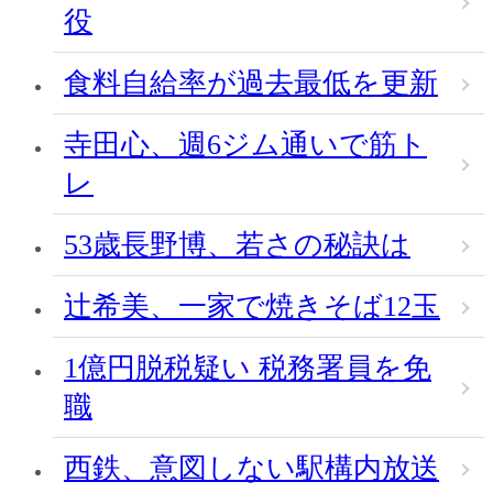
役
食料自給率が過去最低を更新
寺田心、週6ジム通いで筋ト
レ
53歳長野博、若さの秘訣は
辻希美、一家で焼きそば12玉
1億円脱税疑い 税務署員を免
職
西鉄、意図しない駅構内放送