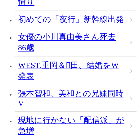
憤り
初めての「夜行」新幹線出発
女優の小川真由美さん死去
86歳
WEST.重岡＆田、結婚をW
発表
張本智和、美和との兄妹同時
V
現地に行かない「配信派」が
急増