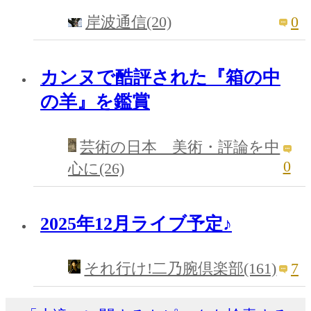
0
岸波通信(20)
カンヌで酷評された『箱の中
の羊』を鑑賞
芸術の日本 美術・評論を中
0
心に(26)
2025年12月ライブ予定♪
7
それ行け!二乃腕倶楽部(161)