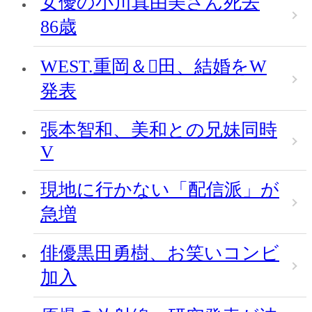
女優の小川真由美さん死去
86歳
WEST.重岡＆田、結婚をW
発表
張本智和、美和との兄妹同時
V
現地に行かない「配信派」が
急増
俳優黒田勇樹、お笑いコンビ
加入