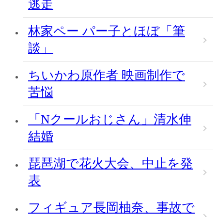
逃走
林家ペー パー子とほぼ「筆
談」
ちいかわ原作者 映画制作で
苦悩
「Nクールおじさん」清水伸
結婚
琵琶湖で花火大会、中止を発
表
フィギュア長岡柚奈、事故で