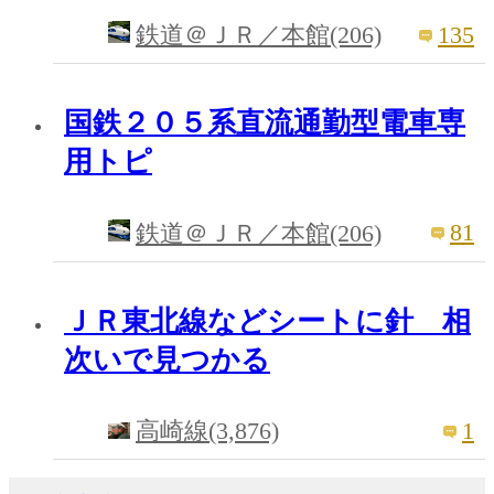
135
鉄道＠ＪＲ／本館(206)
国鉄２０５系直流通勤型電車専
用トピ
81
鉄道＠ＪＲ／本館(206)
ＪＲ東北線などシートに針 相
次いで見つかる
1
高崎線(3,876)