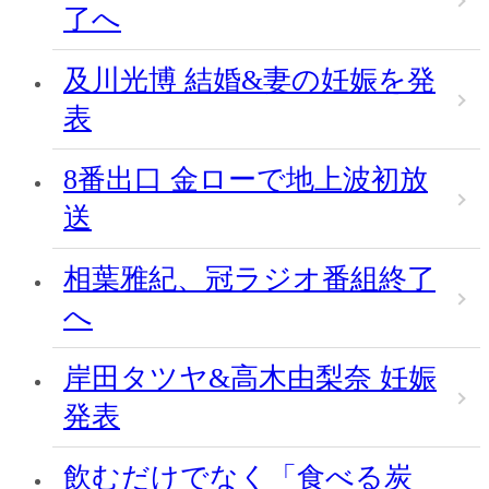
了へ
及川光博 結婚&妻の妊娠を発
表
8番出口 金ローで地上波初放
送
相葉雅紀、冠ラジオ番組終了
へ
岸田タツヤ&高木由梨奈 妊娠
発表
飲むだけでなく「食べる炭