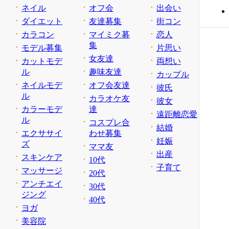
ネイル
オフ会
出会い
ダイエット
友達募集
街コン
カラコン
マイミク募
恋人
集
モデル募集
片思い
女友達
カットモデ
両想い
ル
趣味友達
カップル
ネイルモデ
オフ会友達
彼氏
ル
カラオケ友
彼女
カラーモデ
達
遠距離恋愛
ル
コスプレ合
結婚
エクササイ
わせ募集
妊娠
ズ
ママ友
出産
スキンケア
10代
子育て
マッサージ
20代
アンチエイ
30代
ジング
40代
ヨガ
美容院