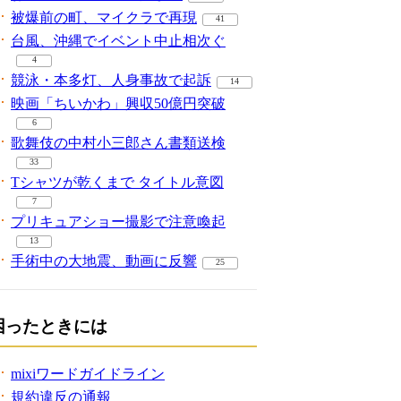
被爆前の町、マイクラで再現
41
台風、沖縄でイベント中止相次ぐ
4
競泳・本多灯、人身事故で起訴
14
映画「ちいかわ」興収50億円突破
6
歌舞伎の中村小三郎さん書類送検
33
Tシャツが乾くまで タイトル意図
7
プリキュアショー撮影で注意喚起
13
手術中の大地震、動画に反響
25
困ったときには
mixiワードガイドライン
規約違反の通報