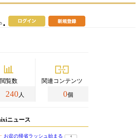
へ
閲覧数
関連コンテンツ
240
0
人
個
mixiニュース
お盆の帰省ラッシュ始まる
4