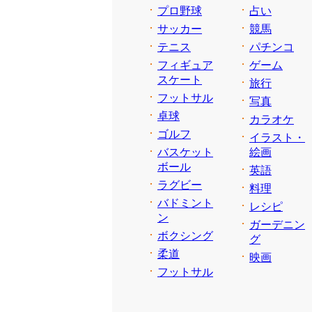
プロ野球
占い
サッカー
競馬
テニス
パチンコ
フィギュア
ゲーム
スケート
旅行
フットサル
写真
卓球
カラオケ
ゴルフ
イラスト・
バスケット
絵画
ボール
英語
ラグビー
料理
バドミント
レシピ
ン
ガーデニン
ボクシング
グ
柔道
映画
フットサル