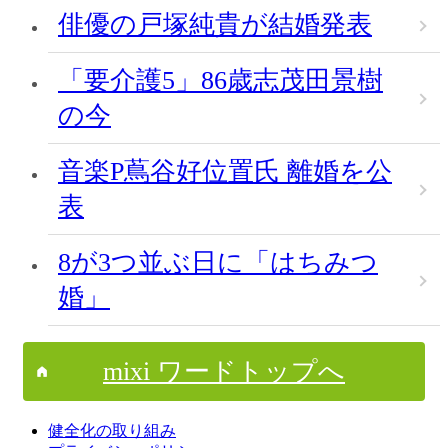
俳優の戸塚純貴が結婚発表
「要介護5」86歳志茂田景樹
の今
音楽P蔦谷好位置氏 離婚を公
表
8が3つ並ぶ日に「はちみつ
婚」
mixi ワードトップへ
健全化の取り組み