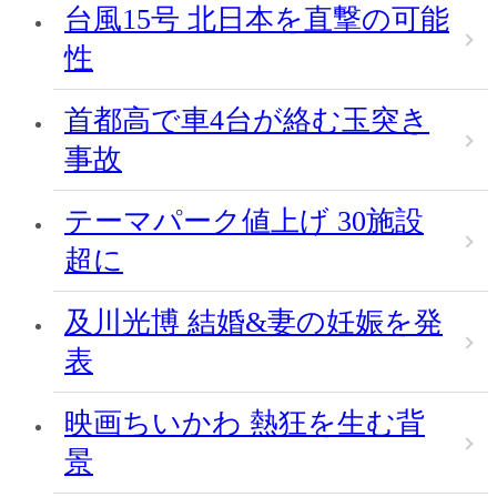
台風15号 北日本を直撃の可能
性
首都高で車4台が絡む玉突き
事故
テーマパーク値上げ 30施設
超に
及川光博 結婚&妻の妊娠を発
表
映画ちいかわ 熱狂を生む背
景