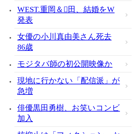
WEST.重岡＆田、結婚をW
発表
女優の小川真由美さん死去
86歳
モジタバ師の初公開映像か
現地に行かない「配信派」が
急増
俳優黒田勇樹、お笑いコンビ
加入