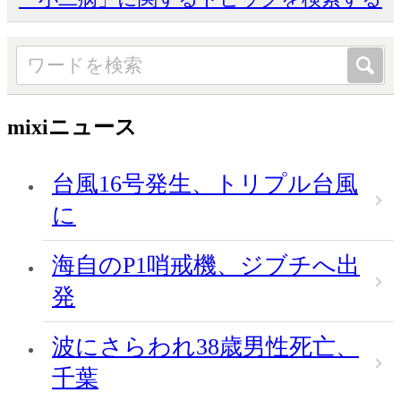
mixiニュース
台風16号発生、トリプル台風
に
海自のP1哨戒機、ジブチへ出
発
波にさらわれ38歳男性死亡、
千葉