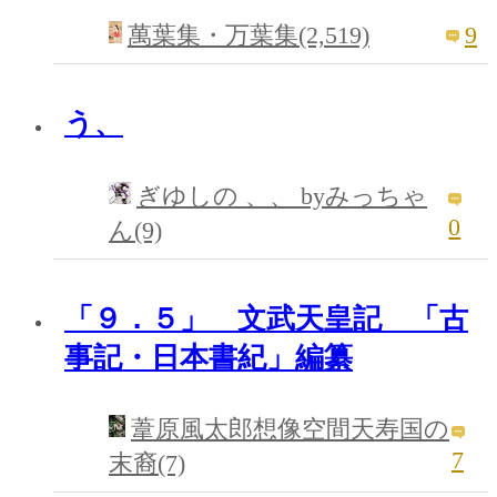
9
萬葉集・万葉集(2,519)
う、
ぎゆしの 、、 byみっちゃ
0
ん(9)
「９．５」 文武天皇記 「古
事記・日本書紀」編纂
葦原風太郎想像空間天寿国の
7
末裔(7)