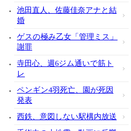
池田直人、佐藤佳奈アナと結
婚
ゲスの極み乙女「管理ミス」
謝罪
寺田心、週6ジム通いで筋ト
レ
ペンギン4羽死亡、園が死因
発表
西鉄、意図しない駅構内放送