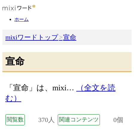
ホーム
mixiワードトップ
宣命
宣命
「宣命」は、mixi…
（全文を読
む）
370人
0個
閲覧数
関連コンテンツ