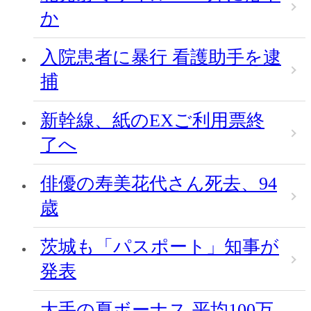
か
入院患者に暴行 看護助手を逮
捕
新幹線、紙のEXご利用票終
了へ
俳優の寿美花代さん死去、94
歳
茨城も「パスポート」知事が
発表
大手の夏ボーナス 平均100万