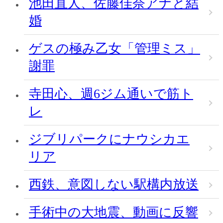
池田直人、佐藤佳奈アナと結
婚
ゲスの極み乙女「管理ミス」
謝罪
寺田心、週6ジム通いで筋ト
レ
ジブリパークにナウシカエ
リア
西鉄、意図しない駅構内放送
手術中の大地震、動画に反響