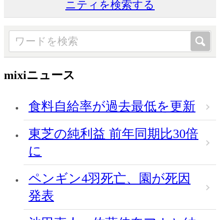
ニティを検索する
mixiニュース
食料自給率が過去最低を更新
東芝の純利益 前年同期比30倍
に
ペンギン4羽死亡、園が死因
発表