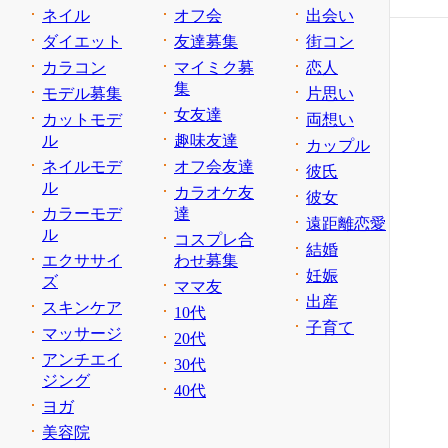
ネイル
オフ会
出会い
ダイエット
友達募集
街コン
カラコン
マイミク募
恋人
集
モデル募集
片思い
女友達
カットモデ
両想い
ル
趣味友達
カップル
ネイルモデ
オフ会友達
彼氏
ル
カラオケ友
彼女
カラーモデ
達
遠距離恋愛
ル
コスプレ合
結婚
エクササイ
わせ募集
妊娠
ズ
ママ友
出産
スキンケア
10代
子育て
マッサージ
20代
アンチエイ
30代
ジング
40代
ヨガ
美容院