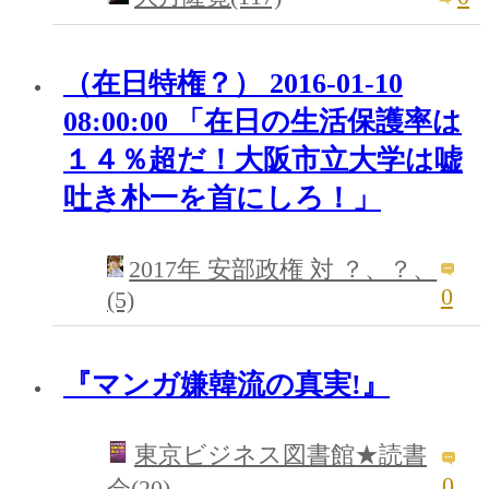
（在日特権？） 2016-01-10
08:00:00 「在日の生活保護率は
１４％超だ！大阪市立大学は嘘
吐き朴一を首にしろ！」
2017年 安部政権 対 ？、？、
0
(5)
『マンガ嫌韓流の真実!』
東京ビジネス図書館★読書
0
会(20)