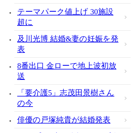
テーマパーク値上げ 30施設
超に
及川光博 結婚&妻の妊娠を発
表
8番出口 金ローで地上波初放
送
「要介護5」志茂田景樹さん
の今
俳優の戸塚純貴が結婚発表