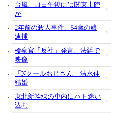
台風、11日午後には関東上陸
か
2年前の殺人事件、54歳の娘
逮捕
検察官「反社」発言、法廷で
映像
「Nクールおじさん」清水伸
結婚
東北新幹線の車内にハト迷い
込む