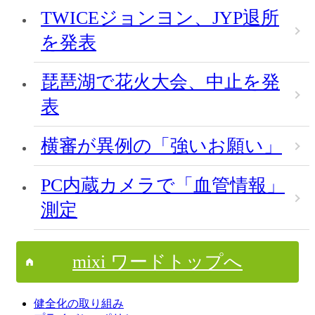
TWICEジョンヨン、JYP退所
を発表
琵琶湖で花火大会、中止を発
表
横審が異例の「強いお願い」
PC内蔵カメラで「血管情報」
測定
mixi ワードトップへ
健全化の取り組み