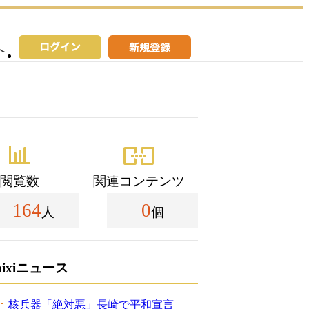
へ
閲覧数
関連コンテンツ
164
0
人
個
mixiニュース
核兵器「絶対悪」長崎で平和宣言