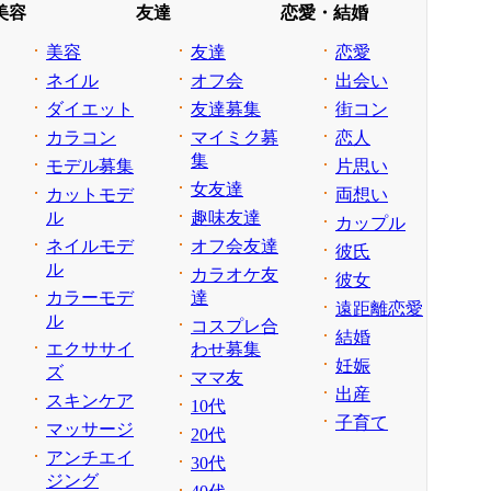
美容
友達
恋愛・結婚
美容
友達
恋愛
ネイル
オフ会
出会い
ダイエット
友達募集
街コン
カラコン
マイミク募
恋人
集
モデル募集
片思い
女友達
カットモデ
両想い
ル
趣味友達
カップル
ネイルモデ
オフ会友達
彼氏
ル
カラオケ友
彼女
カラーモデ
達
遠距離恋愛
ル
コスプレ合
結婚
エクササイ
わせ募集
妊娠
ズ
ママ友
出産
スキンケア
10代
子育て
マッサージ
20代
アンチエイ
30代
ジング