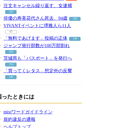
注文キャンセル繰り返す、女逮捕
232
俳優の寿美花代さん死去、94歳
185
VIVANTイベントに堺雅人ら11人
17
「無料であげます」投稿の正体
146
ジャンプ発行部数が100万部割れ
263
茨城県も「パスポート」を発行へ
116
「買ってくレタス」想定外の反響
106
困ったときには
mixiワードガイドライン
規約違反の通報
ヘルプトップ