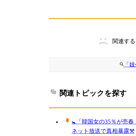
関連する
「妓
関連トピックを探す
🚼「韓国女の35％が
ネット放送で真相暴露⚒️