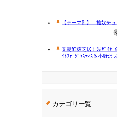
【テーマ別】 推奴チュ
又朝鮮猿芝居！ﾗﾑｻﾞｲ
ｲﾄﾌｫｰｼﾞｬｽﾃｨｽ＆小野沢
カテゴリ一覧