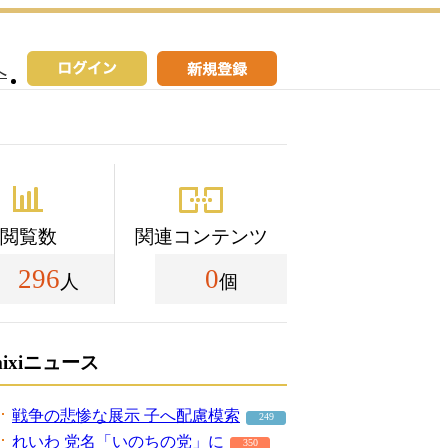
へ
閲覧数
関連コンテンツ
296
0
人
個
mixiニュース
戦争の悲惨な展示 子へ配慮模索
249
れいわ 党名「いのちの党」に
350