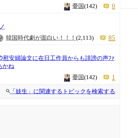
0
憂国
(142)
ノ
85
韓国時代劇が面白い！！！
(2,113)
ﾔｰの慰安婦論文に在日工作員からも誹謗の声ﾌｧ
 あかね
1
憂国
(142)
「妓生」に関連するトピックを検索する