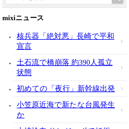
mixiニュース
核兵器「絶対悪」長崎で平和
宣言
土石流で橋崩落 約390人孤立
状態
初めての「夜行」新幹線出発
小笠原近海で新たな台風発生
か