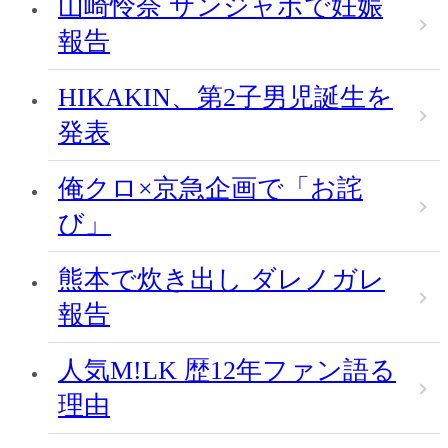
山崎怜奈 サンジャポで妊娠
報告
HIKAKIN、第2子男児誕生を
発表
俺クロ×京急企画で「お詫
び」
熊本で炊き出し ダレノガレ
報告
人気M!LK 歴12年ファン語る
理由