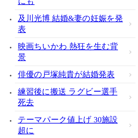
にも
及川光博 結婚&妻の妊娠を発
表
映画ちいかわ 熱狂を生む背
景
俳優の戸塚純貴が結婚発表
練習後に搬送 ラグビー選手
死去
テーマパーク値上げ 30施設
超に