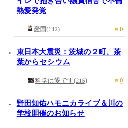
イレで抱き合い議員宿舎で不倫
熱愛発覚
0
憂国(142)
東日本大震災：茨城の２町、茶
葉からセシウム
0
科学は愛です(215)
野田知佑ハモニカライブ＆川の
学校開催のお知らせ