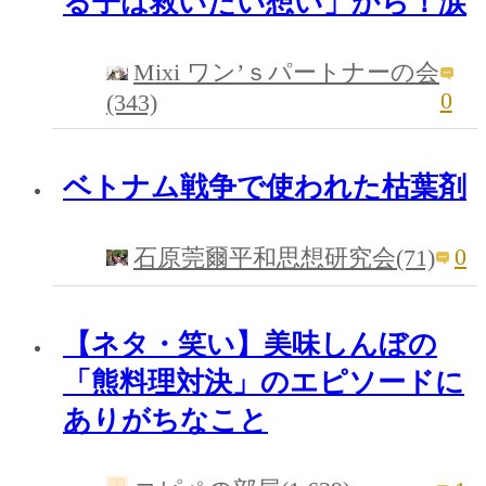
る子は救いたい想い」から！涙
Mixi ワン’ｓパートナーの会
0
(343)
ベトナム戦争で使われた枯葉剤
0
石原莞爾平和思想研究会(71)
【ネタ・笑い】美味しんぼの
「熊料理対決」のエピソードに
ありがちなこと