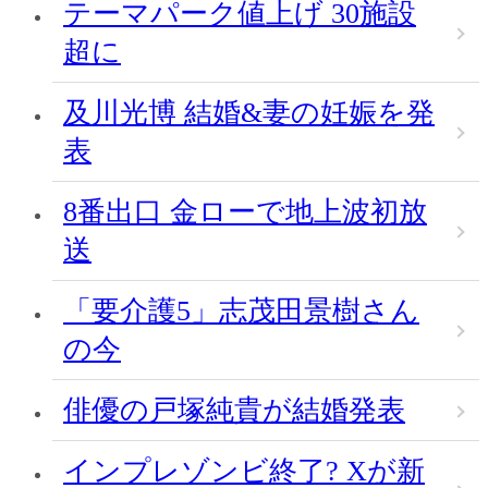
テーマパーク値上げ 30施設
超に
及川光博 結婚&妻の妊娠を発
表
8番出口 金ローで地上波初放
送
「要介護5」志茂田景樹さん
の今
俳優の戸塚純貴が結婚発表
インプレゾンビ終了? Xが新