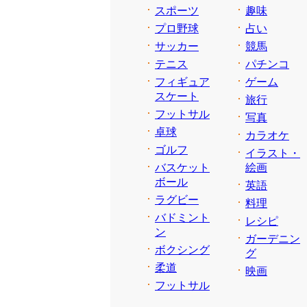
スポーツ
趣味
プロ野球
占い
サッカー
競馬
テニス
パチンコ
フィギュア
ゲーム
スケート
旅行
フットサル
写真
卓球
カラオケ
ゴルフ
イラスト・
バスケット
絵画
ボール
英語
ラグビー
料理
バドミント
レシピ
ン
ガーデニン
ボクシング
グ
柔道
映画
フットサル