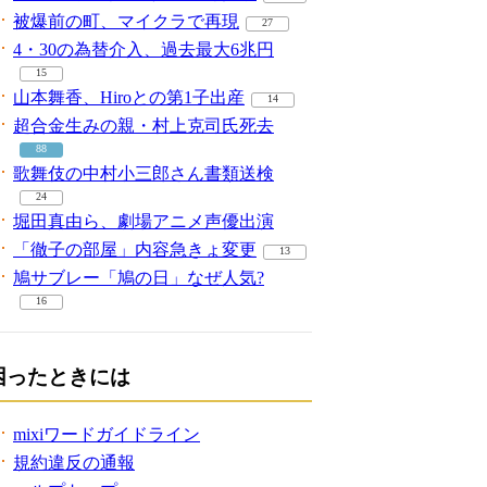
被爆前の町、マイクラで再現
27
4・30の為替介入、過去最大6兆円
15
山本舞香、Hiroとの第1子出産
14
超合金生みの親・村上克司氏死去
88
歌舞伎の中村小三郎さん書類送検
24
堀田真由ら、劇場アニメ声優出演
「徹子の部屋」内容急きょ変更
13
鳩サブレー「鳩の日」なぜ人気?
16
困ったときには
mixiワードガイドライン
規約違反の通報