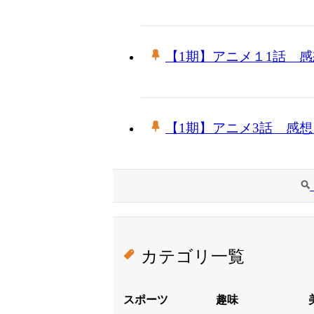
【1期】アニメ１1話 
【1期】アニメ3話 感
カテゴリ一覧
スポーツ
趣味