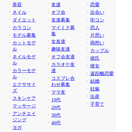
美容
友達
恋愛
ネイル
オフ会
出会い
ダイエット
友達募集
街コン
カラコン
マイミク募
恋人
集
モデル募集
片思い
女友達
カットモデ
両想い
ル
趣味友達
カップル
ネイルモデ
オフ会友達
彼氏
ル
カラオケ友
彼女
カラーモデ
達
遠距離恋愛
ル
コスプレ合
結婚
エクササイ
わせ募集
妊娠
ズ
ママ友
出産
スキンケア
10代
子育て
マッサージ
20代
アンチエイ
30代
ジング
40代
ヨガ