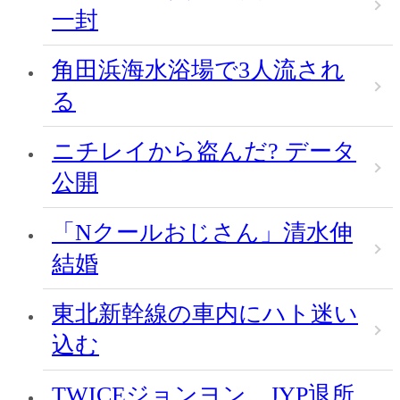
一封
角田浜海水浴場で3人流され
る
ニチレイから盗んだ? データ
公開
「Nクールおじさん」清水伸
結婚
東北新幹線の車内にハト迷い
込む
TWICEジョンヨン、JYP退所