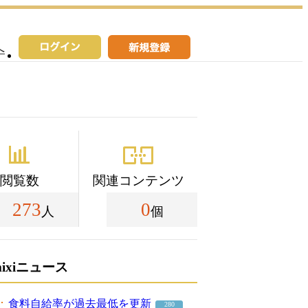
へ
閲覧数
関連コンテンツ
273
0
人
個
mixiニュース
食料自給率が過去最低を更新
280