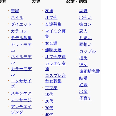
美容
友達
恋愛・結婚
美容
友達
恋愛
ネイル
オフ会
出会い
ダイエット
友達募集
街コン
カラコン
マイミク募
恋人
集
モデル募集
片思い
女友達
カットモデ
両想い
ル
趣味友達
カップル
ネイルモデ
オフ会友達
彼氏
ル
カラオケ友
彼女
カラーモデ
達
遠距離恋愛
ル
コスプレ合
結婚
エクササイ
わせ募集
妊娠
ズ
ママ友
出産
スキンケア
10代
子育て
マッサージ
20代
アンチエイ
30代
ジング
40代