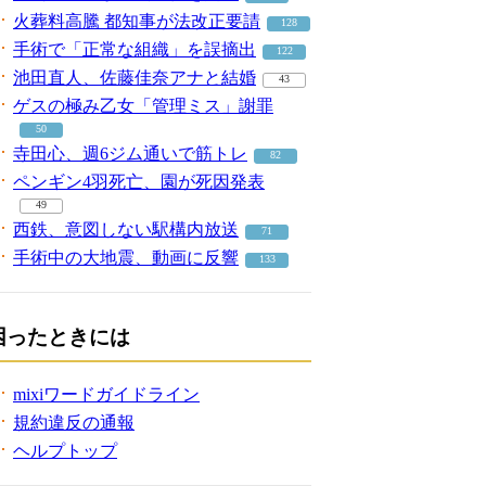
火葬料高騰 都知事が法改正要請
128
手術で「正常な組織」を誤摘出
122
池田直人、佐藤佳奈アナと結婚
43
ゲスの極み乙女「管理ミス」謝罪
50
寺田心、週6ジム通いで筋トレ
82
ペンギン4羽死亡、園が死因発表
49
西鉄、意図しない駅構内放送
71
手術中の大地震、動画に反響
133
困ったときには
mixiワードガイドライン
規約違反の通報
ヘルプトップ