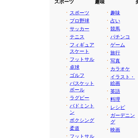
スポーツ
趣味
スポーツ
趣味
プロ野球
占い
サッカー
競馬
テニス
パチンコ
フィギュア
ゲーム
スケート
旅行
フットサル
写真
卓球
カラオケ
ゴルフ
イラスト・
バスケット
絵画
ボール
英語
ラグビー
料理
バドミント
レシピ
ン
ガーデニン
ボクシング
グ
柔道
映画
フットサル