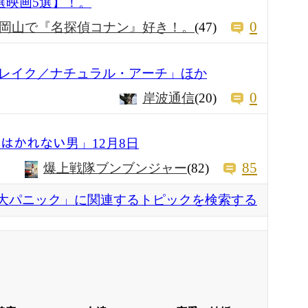
厳選映画5選】！。
0
岡山で『名探偵コナン』好き！。
(47)
レイク／ナチュラル・アーチ」ほか
0
岸波通信
(20)
0「はかれない男」12月8日
85
爆上戦隊ブンブンジャー
(82)
大パニック」に関連するトピックを検索する