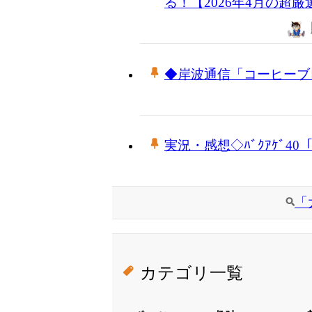
る！【2026年4月の超
◆岸波通信「コーヒーブ
実況・感想◇ﾊﾞｸｱｹﾞ4
「
カテゴリ一覧