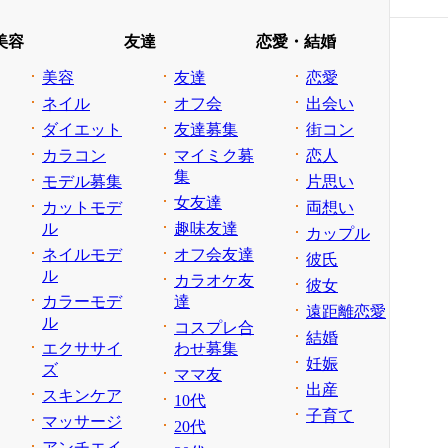
美容
友達
恋愛・結婚
美容
友達
恋愛
ネイル
オフ会
出会い
ダイエット
友達募集
街コン
カラコン
マイミク募
恋人
集
モデル募集
片思い
女友達
カットモデ
両想い
ル
趣味友達
カップル
ネイルモデ
オフ会友達
彼氏
ル
カラオケ友
彼女
カラーモデ
達
遠距離恋愛
ル
コスプレ合
結婚
エクササイ
わせ募集
妊娠
ズ
ママ友
出産
スキンケア
10代
子育て
マッサージ
20代
アンチエイ