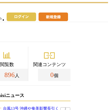
へ
閲覧数
関連コンテンツ
896
0
人
個
mixiニュース
台風13号 沖縄や奄美影響長引く
2