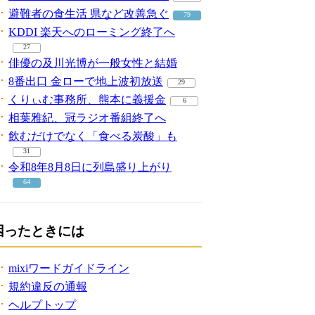
避難者の食生活 県など改善急ぐ
79
KDDI 楽天へのローミング終了へ
27
俳優の及川光博が一般女性と結婚
8番出口 金ローで地上波初放送
29
くりぃむ事務所、熊本に義援金
6
相葉雅紀、冠ラジオ番組終了へ
飲むだけでなく「食べる炭酸」も
31
令和8年8月8日に列島盛り上がり
64
困ったときには
mixiワードガイドライン
規約違反の通報
ヘルプトップ