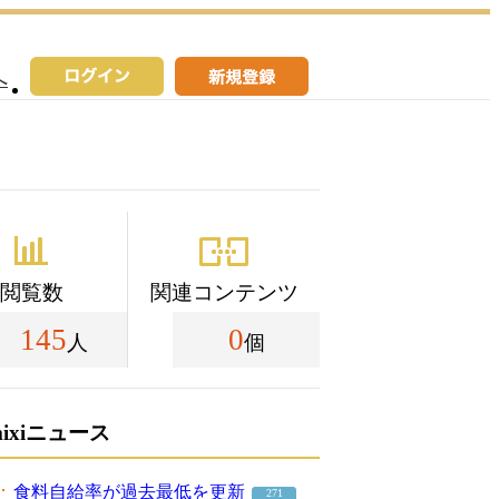
へ
閲覧数
関連コンテンツ
145
0
人
個
mixiニュース
食料自給率が過去最低を更新
271