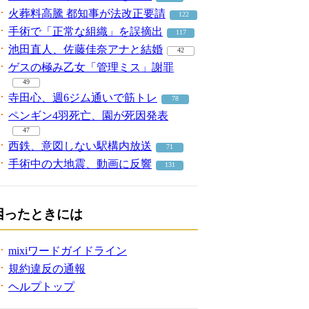
火葬料高騰 都知事が法改正要請
122
手術で「正常な組織」を誤摘出
117
池田直人、佐藤佳奈アナと結婚
42
ゲスの極み乙女「管理ミス」謝罪
49
寺田心、週6ジム通いで筋トレ
78
ペンギン4羽死亡、園が死因発表
47
西鉄、意図しない駅構内放送
71
手術中の大地震、動画に反響
131
困ったときには
mixiワードガイドライン
規約違反の通報
ヘルプトップ