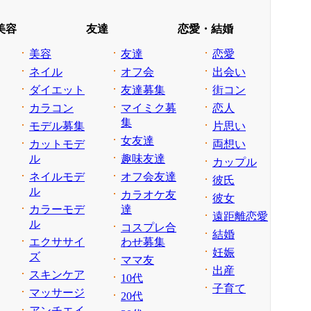
美容
友達
恋愛・結婚
美容
友達
恋愛
ネイル
オフ会
出会い
ダイエット
友達募集
街コン
カラコン
マイミク募
恋人
集
モデル募集
片思い
女友達
カットモデ
両想い
ル
趣味友達
カップル
ネイルモデ
オフ会友達
彼氏
ル
カラオケ友
彼女
カラーモデ
達
遠距離恋愛
ル
コスプレ合
結婚
エクササイ
わせ募集
妊娠
ズ
ママ友
出産
スキンケア
10代
子育て
マッサージ
20代
アンチエイ