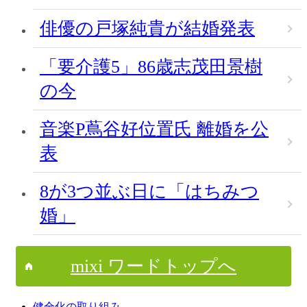
俳優の戸塚純貴が結婚発表
「要介護5」86歳志茂田景樹
の今
音楽P蔦谷好位置氏 離婚を公
表
8が3つ並ぶ日に「はちみつ
婚」
mixi ワードトップへ
健全化の取り組み