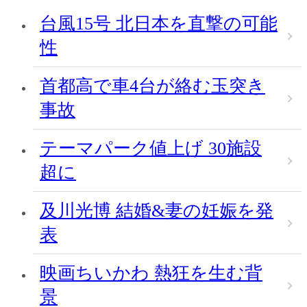
台風15号 北日本を直撃の可能
性
首都高で車4台が絡む玉突き
事故
テーマパーク値上げ 30施設
超に
及川光博 結婚&妻の妊娠を発
表
映画ちいかわ 熱狂を生む背
景