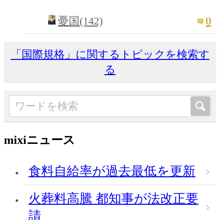
0
憂国(142)
「国際規格」に関するトピックを検索す
る
mixiニュース
食料自給率が過去最低を更新
火葬料高騰 都知事が法改正要
請