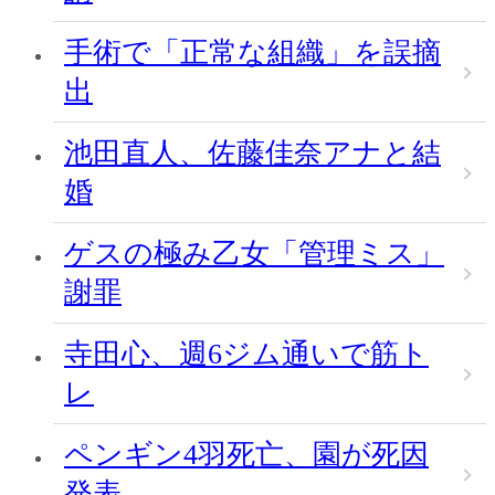
手術で「正常な組織」を誤摘
出
池田直人、佐藤佳奈アナと結
婚
ゲスの極み乙女「管理ミス」
謝罪
寺田心、週6ジム通いで筋ト
レ
ペンギン4羽死亡、園が死因
発表