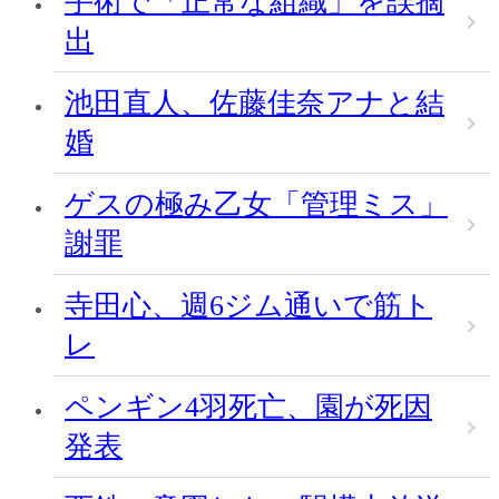
手術で「正常な組織」を誤摘
出
池田直人、佐藤佳奈アナと結
婚
ゲスの極み乙女「管理ミス」
謝罪
寺田心、週6ジム通いで筋ト
レ
ペンギン4羽死亡、園が死因
発表