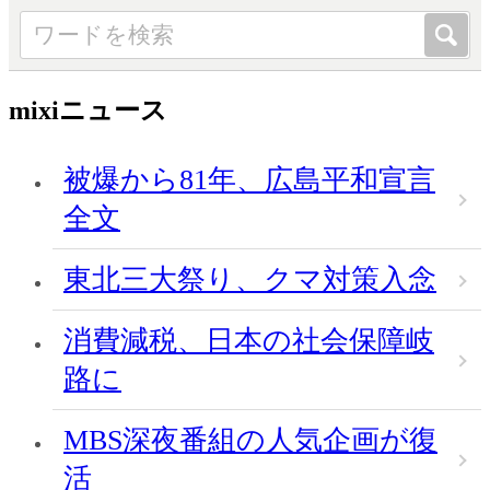
mixiニュース
被爆から81年、広島平和宣言
全文
東北三大祭り、クマ対策入念
消費減税、日本の社会保障岐
路に
MBS深夜番組の人気企画が復
活