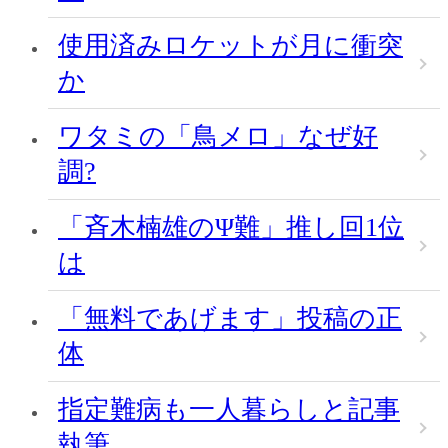
使用済みロケットが月に衝突
か
ワタミの「鳥メロ」なぜ好
調?
「斉木楠雄のΨ難」推し回1位
は
「無料であげます」投稿の正
体
指定難病も一人暮らしと記事
執筆