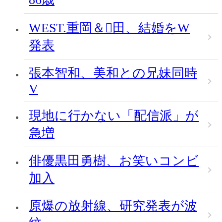
WEST.重岡＆田、結婚をW
発表
張本智和、美和との兄妹同時
V
現地に行かない「配信派」が
急増
俳優黒田勇樹、お笑いコンビ
加入
原爆の放射線、研究発表が波