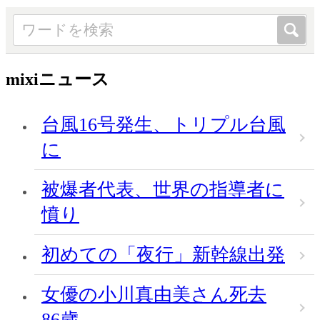
mixiニュース
台風16号発生、トリプル台風
に
被爆者代表、世界の指導者に
憤り
初めての「夜行」新幹線出発
女優の小川真由美さん死去
86歳