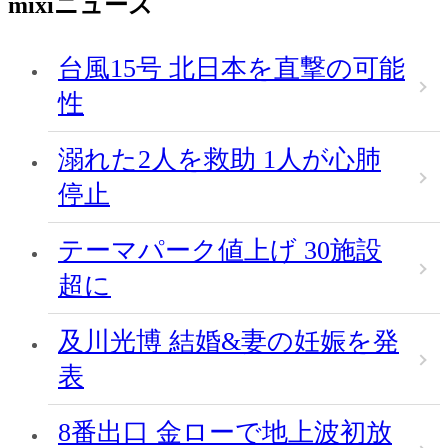
mixiニュース
台風15号 北日本を直撃の可能
性
溺れた2人を救助 1人が心肺
停止
テーマパーク値上げ 30施設
超に
及川光博 結婚&妻の妊娠を発
表
8番出口 金ローで地上波初放