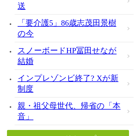
送
「要介護5」86歳志茂田景樹
の今
スノーボードHP冨田せなが
結婚
インプレゾンビ終了? Xが新
制度
親・祖父母世代、帰省の「本
音」