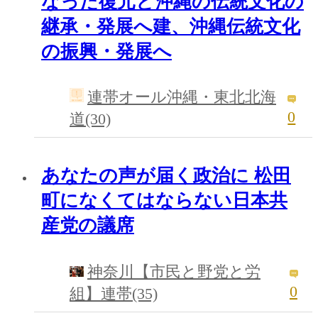
なった復元と沖縄の伝統文化の
継承・発展へ建、沖縄伝統文化
の振興・発展へ
連帯オール沖縄・東北北海
0
道(30)
あなたの声が届く政治に 松田
町になくてはならない日本共
産党の議席
神奈川【市民と野党と労
0
組】連帯(35)