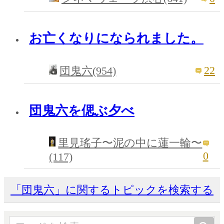
お亡くなりになられました。
22
団鬼六(954)
団鬼六を偲ぶ夕べ
里見瑤子〜泥の中に蓮一輪〜
0
(117)
「団鬼六」に関するトピックを検索する