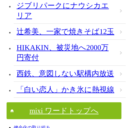
ジブリパークにナウシカエ
リア
辻希美、一家で焼きそば12玉
HIKAKIN、被災地へ2000万
円寄付
西鉄、意図しない駅構内放送
「白い恋人」かき氷に熱視線
mixi ワードトップへ
健全化の取り組み