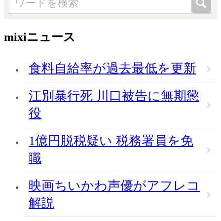
mixiニュース
食料自給率が過去最低を更新
江別暴行死 川口被告に無期懲
役
1億円脱税疑い 税務署員を免
職
映画ちいかわ声優がアフレコ
解説