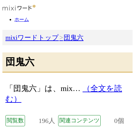
ホーム
mixiワードトップ
団鬼六
団鬼六
「団鬼六」は、mix…
（全文を読
む）
196人
0個
閲覧数
関連コンテンツ