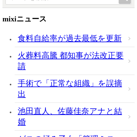
mixiニュース
食料自給率が過去最低を更新
火葬料高騰 都知事が法改正要
請
手術で「正常な組織」を誤摘
出
池田直人、佐藤佳奈アナと結
婚