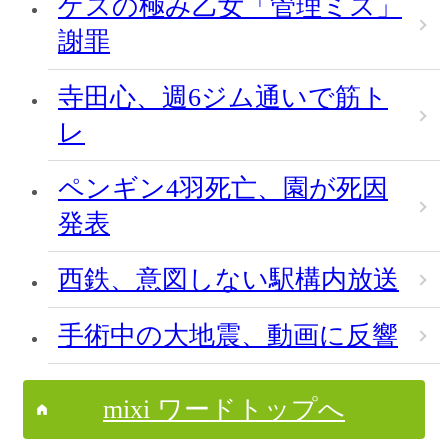
ゲスの極み乙女「管理ミス」
謝罪
寺田心、週6ジム通いで筋ト
レ
ペンギン4羽死亡、園が死因
発表
西鉄、意図しない駅構内放送
手術中の大地震、動画に反響
mixi ワードトップへ