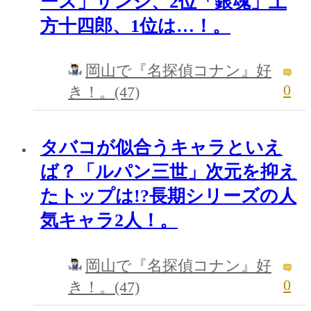
ース」サンジ、2位「銀魂」土
方十四郎、1位は…！。
岡山で『名探偵コナン』好
0
き！。(47)
タバコが似合うキャラといえ
ば？「ルパン三世」次元を抑え
たトップは!?長期シリーズの人
気キャラ2人！。
岡山で『名探偵コナン』好
0
き！。(47)