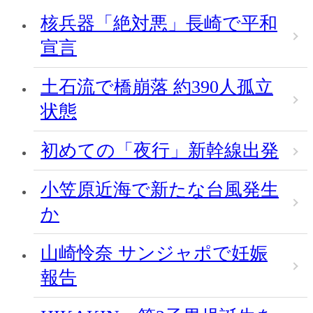
核兵器「絶対悪」長崎で平和
宣言
土石流で橋崩落 約390人孤立
状態
初めての「夜行」新幹線出発
小笠原近海で新たな台風発生
か
山崎怜奈 サンジャポで妊娠
報告