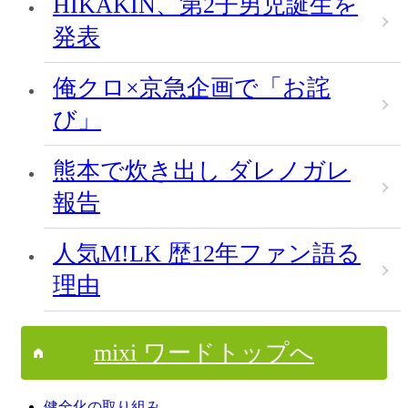
HIKAKIN、第2子男児誕生を
発表
俺クロ×京急企画で「お詫
び」
熊本で炊き出し ダレノガレ
報告
人気M!LK 歴12年ファン語る
理由
mixi ワードトップへ
健全化の取り組み