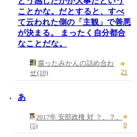
どう感じたかが大事だという
ことかな。だとすると、すべ
て云われた側の「主観」で善悪
が決まる。 まったく自分都合
なことだな。
腐ったみかんの詰め合わ
21
せ(10)
あ
2017年 安部政権 対 ？、？、
0
(5)