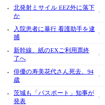
北発射ミサイル EEZ外に落下
か
入院患者に暴行 看護助手を逮
捕
新幹線、紙のEXご利用票終
了へ
俳優の寿美花代さん死去、94
歳
茨城も「パスポート」知事が
発表