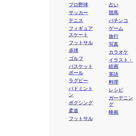
プロ野球
占い
サッカー
競馬
テニス
パチンコ
フィギュア
ゲーム
スケート
旅行
フットサル
写真
卓球
カラオケ
ゴルフ
イラスト・
バスケット
絵画
ボール
英語
ラグビー
料理
バドミント
レシピ
ン
ガーデニン
ボクシング
グ
柔道
映画
フットサル