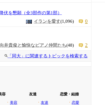
降伏を懇願（全3部作の第1部）
0
イランを愛す
(1,096)
2
向井貴俊と愉快なピアノ仲間たち
(48)
「同大」に関連するトピックを検索する
美容
友達
恋愛・結婚
美容
友達
恋愛