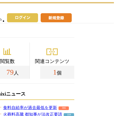
へ
閲覧数
関連コンテンツ
79
1
人
個
mixiニュース
食料自給率が過去最低を更新
366
火葬料高騰 都知事が法改正要請
184