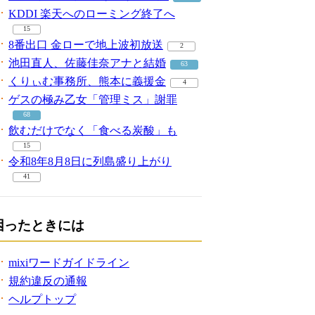
KDDI 楽天へのローミング終了へ
15
8番出口 金ローで地上波初放送
2
池田直人、佐藤佳奈アナと結婚
63
くりぃむ事務所、熊本に義援金
4
ゲスの極み乙女「管理ミス」謝罪
68
飲むだけでなく「食べる炭酸」も
15
令和8年8月8日に列島盛り上がり
41
困ったときには
mixiワードガイドライン
規約違反の通報
ヘルプトップ