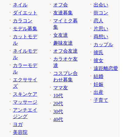
ネイル
オフ会
出会い
ダイエット
友達募集
街コン
カラコン
マイミク募
恋人
集
モデル募集
片思い
女友達
カットモデ
両想い
ル
趣味友達
カップル
ネイルモデ
オフ会友達
彼氏
ル
カラオケ友
彼女
カラーモデ
達
遠距離恋愛
ル
コスプレ合
結婚
エクササイ
わせ募集
妊娠
ズ
ママ友
出産
スキンケア
10代
子育て
マッサージ
20代
アンチエイ
30代
ジング
40代
ヨガ
美容院