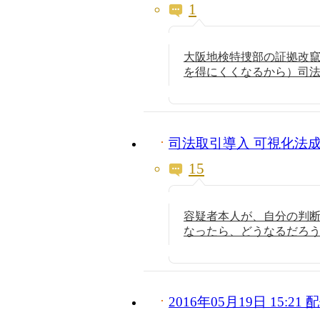
1
大阪地検特捜部の証拠改竄
を得にくくなるから）司
司法取引導入 可視化法
15
容疑者本人が、自分の判
なったら、どうなるだろ
2016年05月19日 15:2