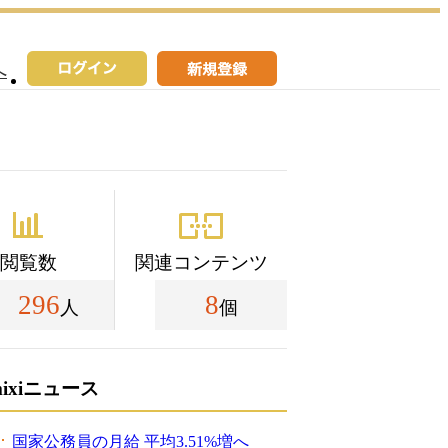
へ
閲覧数
関連コンテンツ
296
8
人
個
mixiニュース
国家公務員の月給 平均3.51%増へ