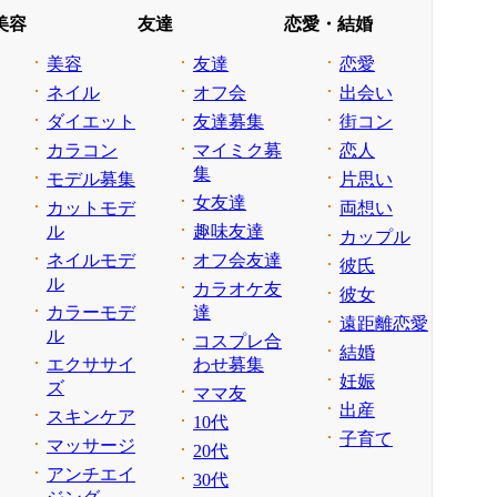
美容
友達
恋愛・結婚
美容
友達
恋愛
ネイル
オフ会
出会い
ダイエット
友達募集
街コン
カラコン
マイミク募
恋人
集
モデル募集
片思い
女友達
カットモデ
両想い
ル
趣味友達
カップル
ネイルモデ
オフ会友達
彼氏
ル
カラオケ友
彼女
カラーモデ
達
遠距離恋愛
ル
コスプレ合
結婚
エクササイ
わせ募集
妊娠
ズ
ママ友
出産
スキンケア
10代
子育て
マッサージ
20代
アンチエイ
30代