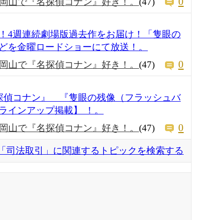
0
岡山で『名探偵コナン』好き！。
(47)
！4週連続劇場版過去作をお届け！「隻眼の
どを金曜ロードショーにて放送！。
0
岡山で『名探偵コナン』好き！。
(47)
探偵コナン』 『隻眼の残像（フラッシュバ
ラインアップ掲載】 ！。
0
岡山で『名探偵コナン』好き！。
(47)
「司法取引」に関連するトピックを検索する