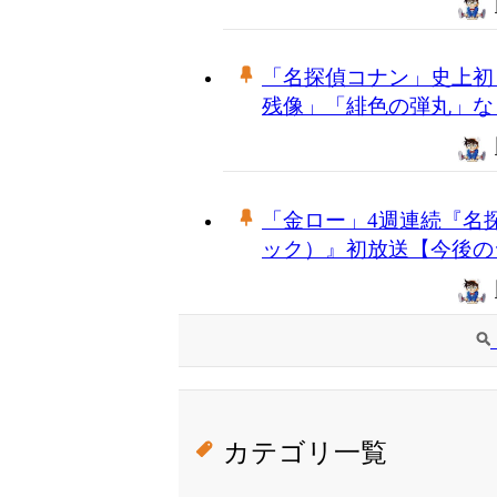
「名探偵コナン」史上初
残像」「緋色の弾丸」な
「金ロー」4週連続『名
ック）』初放送【今後の
カテゴリ一覧