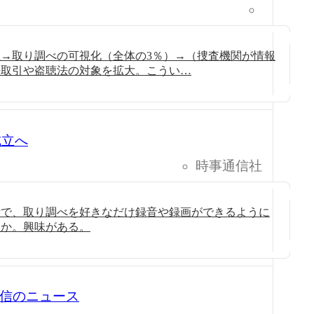
→取り調べの可視化（全体の3％）→（捜査機関が情報
法取引や盗聴法の対象を拡大。こうい…
成立へ
時事通信社
断で、取り調べを好きなだけ録音や録画ができるように
うか。興味がある。
1 配信のニュース