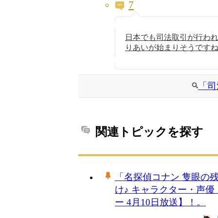
7
日本でも司法取引が行わ
りあいが始まりそうですねぇ
「司
関連トピックを探す
「名探偵コナン 隻眼の
け♪ キャラクター・声
ー 4月10日放送】！。