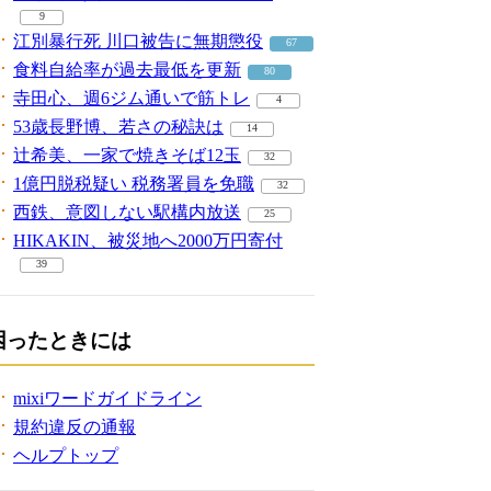
9
江別暴行死 川口被告に無期懲役
67
食料自給率が過去最低を更新
80
寺田心、週6ジム通いで筋トレ
4
53歳長野博、若さの秘訣は
14
辻希美、一家で焼きそば12玉
32
1億円脱税疑い 税務署員を免職
32
西鉄、意図しない駅構内放送
25
HIKAKIN、被災地へ2000万円寄付
39
困ったときには
mixiワードガイドライン
規約違反の通報
ヘルプトップ