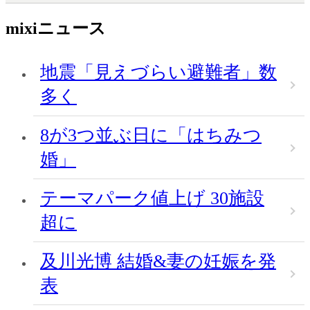
mixiニュース
地震「見えづらい避難者」数
多く
8が3つ並ぶ日に「はちみつ
婚」
テーマパーク値上げ 30施設
超に
及川光博 結婚&妻の妊娠を発
表