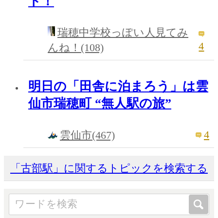
ト！
瑞穂中学校っぽい人見てみ
4
んね！(108)
明日の「田舎に泊まろう」は雲
仙市瑞穂町 “無人駅の旅”
4
雲仙市(467)
「古部駅」に関するトピックを検索する