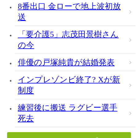
8番出口 金ローで地上波初放
送
「要介護5」志茂田景樹さん
の今
俳優の戸塚純貴が結婚発表
インプレゾンビ終了? Xが新
制度
練習後に搬送 ラグビー選手
死去